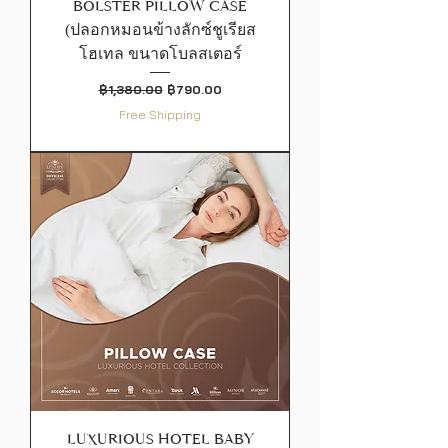
BOLSTER PILLOW CASE
(ปลอกหมอนข้างลักซ์ชูเรียส
โฮเทล ขนาดโบลสเตอร์
ราคาปกติ
ราคาขายลด
฿1,380.00
฿790.00
Free Shipping
LUXURIOUS HOTEL BABY