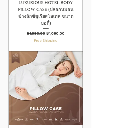
LUXURIOUS HOTEL BODY
PILLOW CASE (ปลอกหมอน
ข้างลักซ์ชูเรียสโฮเทล ขนาด
บอดี้)
ราคาปกติ
ราคาขายลด
฿1,980.00
฿1,090.00
Free Shipping