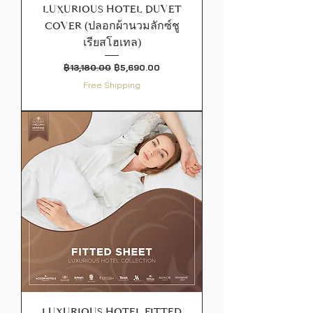
LUXURIOUS HOTEL DUVET
COVER (ปลอกผ้านวมลักซ์ชู
เรียสโฮเทล)
ราคาปกติ
ราคาขายลด
฿13,180.00
฿5,690.00
Free Shipping
LUXURIOUS HOTEL FITTED