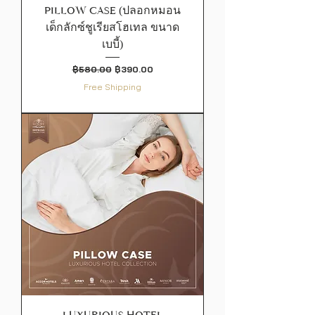
PILLOW CASE (ปลอกหมอน
เด็กลักซ์ชูเรียสโฮเทล ขนาด
เบบี้)
ราคาปกติ
ราคาขายลด
฿580.00
฿390.00
Free Shipping
LUXURIOUS HOTEL