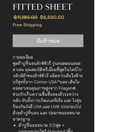
FITTED SHEET
ราคา
ราคา
 ฿11,180.00 
฿6,690.00
ปกติ
ขาย
Free Shipping
ลด
สินค้าหมด
รายละเอียด
ชุดผ้าปูที่นอนลักซ์ชัวรี รุ่นคอตตอนคอล
ลาเจน คุณสมบัติพรีเมี่ยมที่สุดในไลน์โป
รดักส์ผ้าของลักซ์ชัวรี ผลิตจากเส้นใยฝ้าย
บริสุทธิ์จาก Cotton USA™และ เส้นใย
คอลลาเจนคุณภาพสูงจาก Filagen®
ช่วยกักเก็บความชื่นชื่นของผิวระหว่าง
หลับ ยับยั้งการเกิดแบคทีเรีย และ ไรฝุ่น
ป้องกันรังสี UVA และ UVB ประกอบไป
ด้วยผ้าปูที่นอน และ ปลอกหมอนขนาด
มาตรฐาน
ผ้าปูที่นอนขนาด 3.5ฟุต +
ปลอกหมอนไซส์ Standard 1ชิ้น