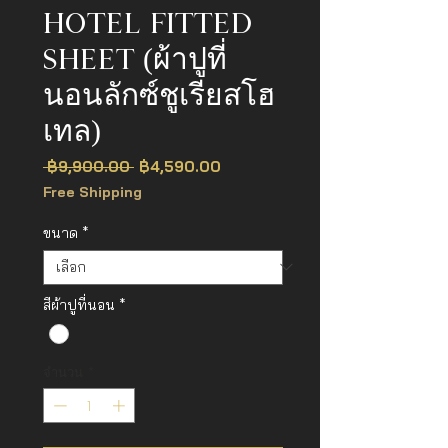
HOTEL FITTED
SHEET (ผ้าปูที่
นอนลักซ์ชูเรียสโฮ
เทล)
ราคา
ราคา
 ฿9,900.00 
฿4,590.00
ปกติ
ขาย
Free Shipping
ลด
ขนาด
*
สีผ้าปูที่นอน
*
จำนวน
*