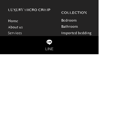
LUXURY MICRO CRIMP
COLLECTION
Bedroom
Home
Bathroom
About us
Services
Imported bedding
LINE
PROMOTION
SHOPPING WITH US
CONTACT US
Shopee
Deluxe Hotel Supply
Co., Ltd.
Lazada
Line Shop
75/41 Moo 7, แขวง ศาลา
ธรรมสพน์ เขตทวีวัฒนา
กรุงเทพมหานคร 10170
info@luxurymicrocrimp.com
Tel. 02-043-1700