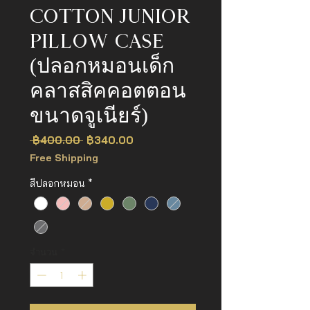
COTTON JUNIOR
PILLOW CASE
(ปลอกหมอนเด็ก
คลาสสิคคอตตอน
ขนาดจูเนียร์)
ราคา
ราคา
 ฿400.00 
฿340.00
ปกติ
ขาย
Free Shipping
ลด
สีปลอกหมอน
*
จำนวน
*