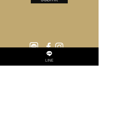
Tel :
02-043-1700
/
02-889-8311
LINE
Email :
info@luxurymicrocrimp.com
LUXURY MICRO CRIMP
COLLECTION
Bedroom
Home
Bathroom
About us
Services
Imported bedding
PROMOTION