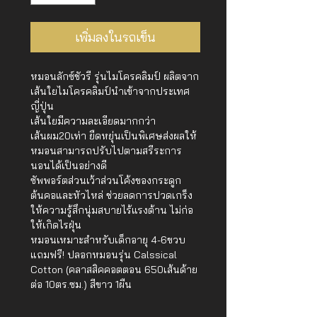
เพิ่มลงในรถเข็น
หมอนลักซ์ชัวรี รุ่นไมโครคลิมป์ ผลิตจาก
เส้นใยไมโครคลิมป์นำเข้าจากประเทศ
ญี่ปุ่น
เส้นใยมีความละเอียดมากกว่า
เส้นผม20เท่า ยืดหยุ่นเป็นพิเศษส่งผลให้
หมอนสามารถปรับไปตามสรีระการ
นอนได้เป็นอย่างดี
ซัพพอร์ตส่วนเว้าส่วนโค้งของกระดูก
ต้นคอและหัวไหล่ ช่วยลดการปวดเกร็ง
ให้ความรู้สึกนุ่มสบายไร้แรงต้าน ไม่ก่อ
ให้เกิดไรฝุ่น
หมอนเหมาะสำหรับเด็กอายุ 4-6ขวบ
แถมฟรี! ปลอกหมอนรุ่น Calssical
Cotton (คลาสสิคคอตตอน 650เส้นด้าย
ต่อ 10ตร.ซม.) สีขาว 1ผืน