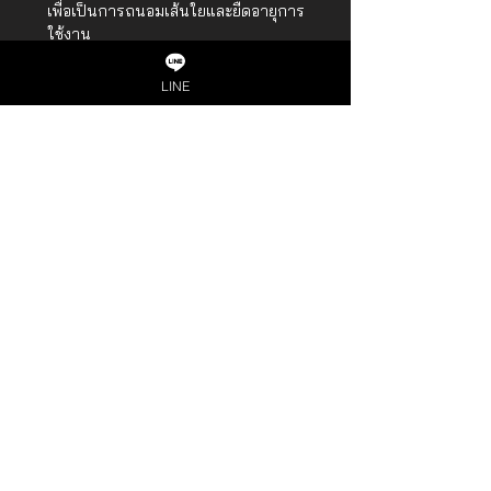
เพื่อเป็นการถนอมเส้นใยและยืดอายุการ
ใช้งาน
LINE
LUXURY MICRO CRIMP
COLLECTION
Bedroom
Home
Bathroom
About us
Services
Imported bedding
PROMOTION
SHOPPING WITH US
CONTACT US
Shopee
Deluxe Hotel Supply
Co., Ltd.
Lazada
Line Shop
75/41 Moo 7, แขวง ศาลา
ธรรมสพน์ เขตทวีวัฒนา
กรุงเทพมหานคร 10170