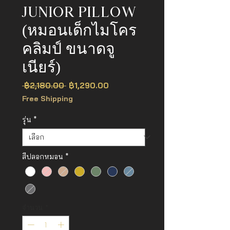
JUNIOR PILLOW
(หมอนเด็กไมโคร
คลิมป์ ขนาดจู
เนียร์)
ราคา
ราคา
 ฿2,180.00 
฿1,290.00
ปกติ
ขาย
Free Shipping
ลด
รุ่น
*
สีปลอกหมอน
*
จำนวน
*