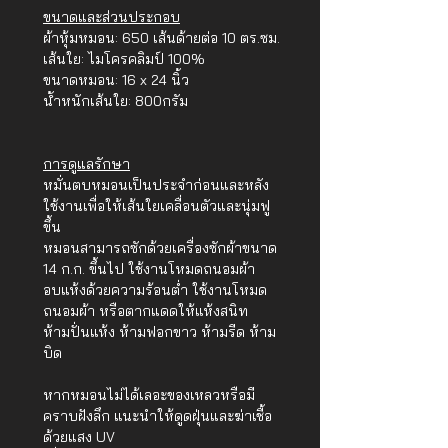
ขนาดและส่วนประกอบ
ผ้าหุ้มหมอน: 650 เส้นด้ายต่อ 10 ตร.ซม.
เส้นใย: ไมโครคลิมป์ 100%
ขนาดหมอน: 16 x 24 นิ้ว
น้ำหนักเส้นใย: 800กรัม
การดูแลรักษา
หมั่นตบหมอนเป็นประจำก่อนและหลัง
ใช้งานเพื่อให้เส้นใยเคลื่อนตัวและนุ่มฟู
ขึ้น
หมอนสามารถซักด้วยเครื่องซักผ้าขนาด
14 ก.ก. ขึ้นไป ใช้งานโหมดถนอมผ้า
อบแห้งด้วยความร้อนต่ำ ใช้งานโหมด
ถนอมผ้า หรือตากแดดให้แห้งสนิท
ห้ามปั่นแห้ง ห้ามฟอกขาว ห้ามรีด ห้าม
บิด
หากหมอนไม่ได้เลอะของเหลวหรือมี
คราบฝังลึก แนะนำให้ดูดฝุ่นและฆ่าเชื้อ
ด้วยแสง UV